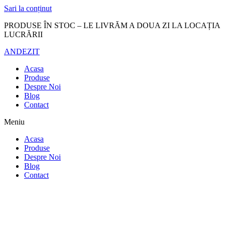
Sari la conținut
PRODUSE ÎN STOC – LE LIVRĂM A DOUA ZI LA LOCAȚIA
LUCRĂRII
ANDEZIT
Acasa
Produse
Despre Noi
Blog
Contact
Meniu
Acasa
Produse
Despre Noi
Blog
Contact