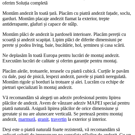
oferim Soluția completă
Montăm andezit în toată țară. Placăm cu piatră andezit fațade, soclu,
garduri. Montăm placaje andezit fiamat la exterior, trepte
antiderapante, glafuri și capace de stâlp.
Montăm plăci de andezit la pardoseli interioare. Placăm pereții cu
scoarță și andezit scapițat. Lipim plăci de diferite dimensiuni pe
perete și podea living, baie, bucătărie, hol, șemineu și casa scării.
Ne deplasăm în toată Europa pentru lucrări de montaj andezit.
Executăm lucrări de calitate și oferim garanție pentru montaj.
Placăm aleile, trotuarele, terasele cu piatră cubică. Curțile le pavăm
cu dale, pași de pisică, lespezi andezit, pavele și piatră neregulată.
Montăm rigole și borduri la trotuare și alei. Lucrăm cu echipe de
pietrari specializati în montaj andezit.
Vă recomandăm să alegeți un adeziv profesional pentru lipirea
plăcilor de andezit. Avem de vânzare adeziv MAPEI special pentru
piatră naturală. Asigură lipirea plăcilor de orice dimensiune și
greutate și nu are alunecare verticală. Se pretează pentru montaj
andezit,
marmură
,
granit
,
travertin
la exterior și interior.
Deși este o piatră naturală foarte rezistentă, vă recomandăm să
aplicați soluții de impregnare pe suprafața plăcilor de andezit. Cu un