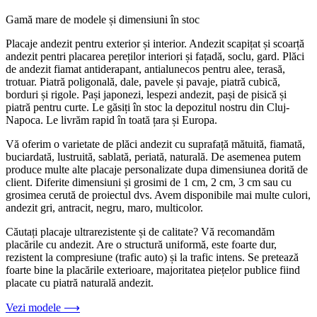
Gamă mare de modele și dimensiuni în stoc
Placaje andezit pentru exterior și interior. Andezit scapițat și scoarță
andezit pentri placarea pereților interiori și fațadă, soclu, gard. Plăci
de andezit fiamat antiderapant, antialunecos pentru alee, terasă,
trotuar. Piatră poligonală, dale, pavele și pavaje, piatră cubică,
borduri și rigole. Pași japonezi, lespezi andezit, pași de pisică și
piatră pentru curte. Le găsiți în stoc la depozitul nostru din Cluj-
Napoca. Le livrăm rapid în toată țara și Europa.
Vă oferim o varietate de plăci andezit cu suprafață mătuită, fiamată,
buciardată, lustruită, sablată, periată, naturală. De asemenea putem
produce multe alte placaje personalizate dupa dimensiunea dorită de
client. Diferite dimensiuni și grosimi de 1 cm, 2 cm, 3 cm sau cu
grosimea cerută de proiectul dvs. Avem disponibile mai multe culori,
andezit gri, antracit, negru, maro, multicolor.
Căutați placaje ultrarezistente și de calitate? Vă recomandăm
placările cu andezit. Are o structură uniformă, este foarte dur,
rezistent la compresiune (trafic auto) și la trafic intens. Se pretează
foarte bine la placările exterioare, majoritatea piețelor publice fiind
placate cu piatră naturală andezit.
Vezi modele ⟶