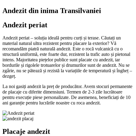
Andezit din inima Transilvaniei
Andezit periat
Andezit periat – soluția ideală pentru curți și terase. Căutați un
material natural ultra rezistent pentru placare la exterior? Vă
recomandăm piatră naturală andezit. Este o rocă vulcanică cu o
structură uniformă, este foarte dur, rezistent la trafic auto și pietonal
intens. Majoritatea piețelor publice sunt placate cu andezit, iar
bordurile și rigolele trotuarelor și drumurilor sunt de andezit. Nu se
zgârie, nu se pătează și rezistă la variațiile de temperatură și îngheț –
dezgeț.
La noi gasiți andezit la preț de producător. Avem stocuri permanente
de placaje cu diferite dimensiuni. Termen de 2-3 zile lucrătoare
pentru execuție piese personalizate. De asemenea, beneficiați de 10
ani garanție pentru lucrările noastre cu roca andezit.
Placaje andezit