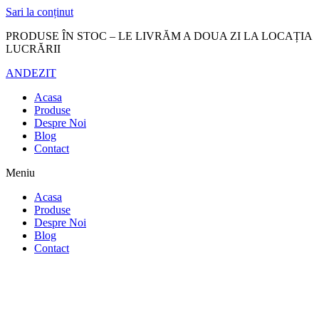
Sari la conținut
PRODUSE ÎN STOC – LE LIVRĂM A DOUA ZI LA LOCAȚIA
LUCRĂRII
ANDEZIT
Acasa
Produse
Despre Noi
Blog
Contact
Meniu
Acasa
Produse
Despre Noi
Blog
Contact