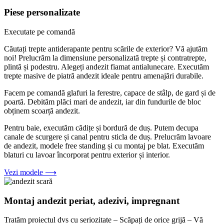
Piese personalizate
Executate pe comandă
Căutați trepte antiderapante pentru scările de exterior? Vă ajutăm
noi! Prelucrăm la dimensiune personalizată trepte și contratrepte,
plintă și podestru. Alegeți andezit fiamat antialunecare. Executăm
trepte masive de piatră andezit ideale pentru amenajări durabile.
Facem pe comandă glafuri la ferestre, capace de stâlp, de gard și de
poartă. Debităm plăci mari de andezit, iar din fundurile de bloc
obținem scoarță andezit.
Pentru baie, executăm cădițe și bordură de duș. Putem decupa
canale de scurgere și canal pentru sticla de duș. Prelucrăm lavoare
de andezit, modele free standing și cu montaj pe blat. Executăm
blaturi cu lavoar încorporat pentru exterior și interior.
Vezi modele ⟶
Montaj andezit periat, adezivi, impregnant
Tratăm proiectul dvs cu seriozitate – Scăpați de orice grijă – Vă