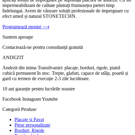
impermeabilizant de calitate păstrați frumusețea pietrei timp
îndelungat. Avem de vânzare soluții profesionale de impregnare cu
efect umed și natural STONETECHN.
Programează montaj ⟶
Suntem aproape
Contactează-ne pentru consultanță gratuită
ANDEZIT
Andezit din inima Transilvaniei: placaje, borduri, rigole, piatră
cubică permanent în stoc. Trepte, glafuri, capace de stâlp, poartă și
gard cu termen de execuție 2-3 zile lucrătoare.
10 ani garanție pentru lucrările noastre
Facebook
Instagram
Youtube
Categorii Produse
Placaje și Pavaj
Piese personalizate
Borduri, Rigole