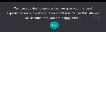
We use cookies to ensure that we give you the best
experience on our website. If you continue to use this site we
will assume that you are happy with it.
Ok
ANDEZIT
Andezit din inima Transilvaniei: placaje, borduri,
rigole, piatră cubică permanent în stoc. Trepte,
glafuri, capace de stâlp, poartă și gard cu termen
de execuție 2-3 zile lucrătoare.
10 ani garanție pentru lucrările noastre