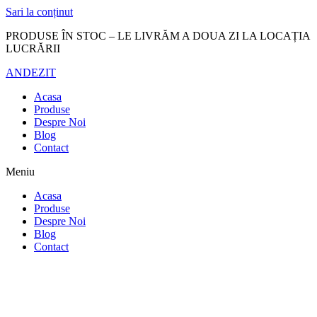
Sari la conținut
PRODUSE ÎN STOC – LE LIVRĂM A DOUA ZI LA LOCAȚIA
LUCRĂRII
ANDEZIT
Acasa
Produse
Despre Noi
Blog
Contact
Meniu
Acasa
Produse
Despre Noi
Blog
Contact