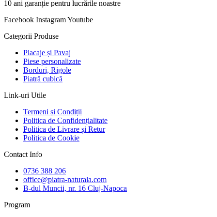
10 ani garanție pentru lucrările noastre
Facebook
Instagram
Youtube
Categorii Produse
Placaje și Pavaj
Piese personalizate
Borduri, Rigole
Piatră cubică
Link-uri Utile
Termeni și Condiții
Politica de Confidențialitate
Politica de Livrare și Retur
Politica de Cookie
Contact Info
0736 388 206
office@piatra-naturala.com
B-dul Muncii, nr. 16 Cluj-Napoca
Program