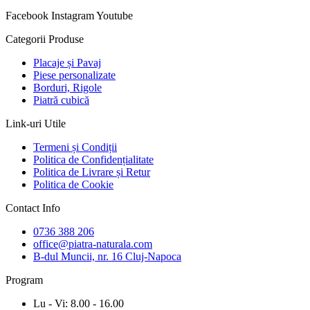
Facebook
Instagram
Youtube
Categorii Produse
Placaje și Pavaj
Piese personalizate
Borduri, Rigole
Piatră cubică
Link-uri Utile
Termeni și Condiții
Politica de Confidențialitate
Politica de Livrare și Retur
Politica de Cookie
Contact Info
0736 388 206
office@piatra-naturala.com
B-dul Muncii, nr. 16 Cluj-Napoca
Program
Lu - Vi: 8.00 - 16.00