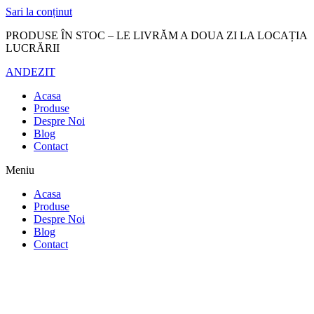
Sari la conținut
PRODUSE ÎN STOC – LE LIVRĂM A DOUA ZI LA LOCAȚIA
LUCRĂRII
ANDEZIT
Acasa
Produse
Despre Noi
Blog
Contact
Meniu
Acasa
Produse
Despre Noi
Blog
Contact