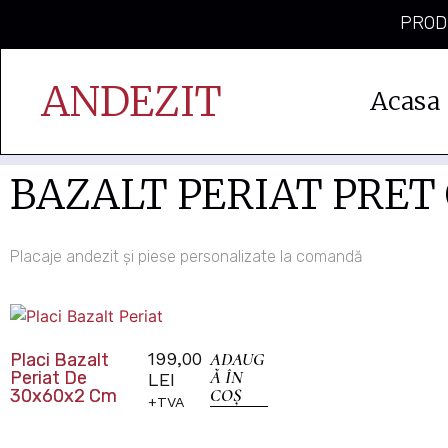
PRODU
ANDEZIT
Acasa
BAZALT PERIAT PRET
Placaje andezit și piese personalizate la comandă
199,00
ADAUG
Placi Bazalt
Ă ÎN
Periat De
LEI
COȘ
30x60x2 Cm
+TVA