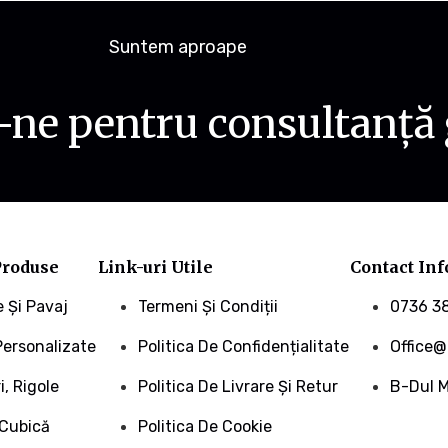
Suntem aproape
ne pentru consultanță 
Produse
Link-uri Utile
Contact Inf
e Și Pavaj
Termeni Și Condiții
0736 3
Personalizate
Politica De Confidențialitate
Office@
, Rigole
Politica De Livrare Și Retur
B-Dul M
 Cubică
Politica De Cookie