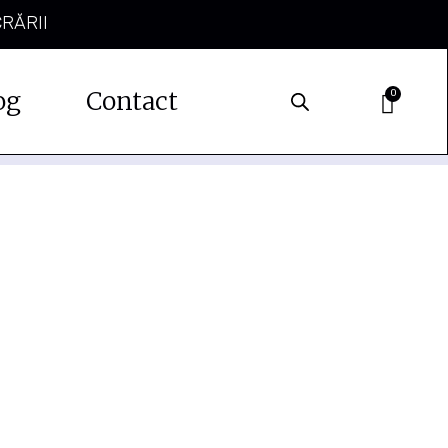
CRĂRII
og
Contact
0