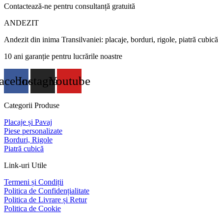
Contactează-ne pentru consultanță gratuită
ANDEZIT
Andezit din inima Transilvaniei: placaje, borduri, rigole, piatră cubică
10 ani garanție pentru lucrările noastre
acebook
Instagram
Youtube
Categorii Produse
Placaje și Pavaj
Piese personalizate
Borduri, Rigole
Piatră cubică
Link-uri Utile
Termeni și Condiții
Politica de Confidențialitate
Politica de Livrare și Retur
Politica de Cookie