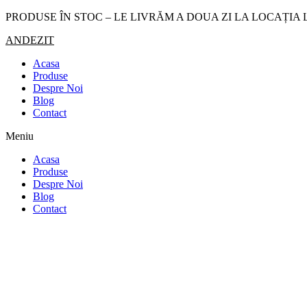
Sari
PRODUSE ÎN STOC – LE LIVRĂM A DOUA ZI LA LOCAȚIA 
la
ANDEZIT
conținut
Acasa
Produse
Despre Noi
Blog
Contact
Meniu
Acasa
Produse
Despre Noi
Blog
Contact