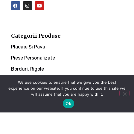
Categorii Produse
Placaje Și Pavaj
Piese Personalizate
Borduri, Rigole
Piatră Cubică
We use cookies to ensure that we give you the best
experience on our website. If you continue to use this site we
will assume that you are happy with it.
Ok
Link-uri Utile
Termeni Și Condiții
Politica De Confidențialitate