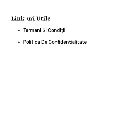
Link-uri Utile
Termeni Și Condiții
Politica De Confidențialitate
Politica De Livrare Și Retur
Politica De Cookie
Contact Info
0736 388 206
Office@piatra-Naturala.com