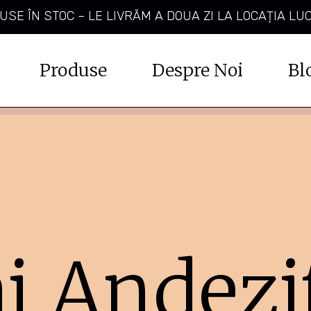
SE ÎN STOC – LE LIVRĂM A DOUA ZI LA LOCAȚIA LU
Produse
Despre Noi
Bl
j Andezi