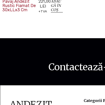
221,00
ADAU
Pavaj Andezit
GĂ ÎN
Rustic Fiamat De
LEI
COȘ
30xLLx3 Cm
+TVA
Contactează-
Categorii 
ANDEZIT