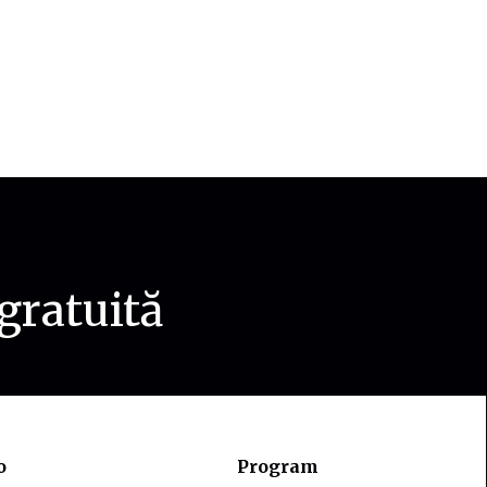
gratuită
o
Program