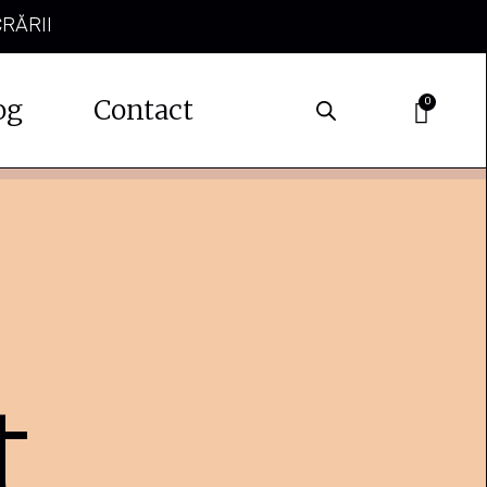
CRĂRII
og
Contact
0
t