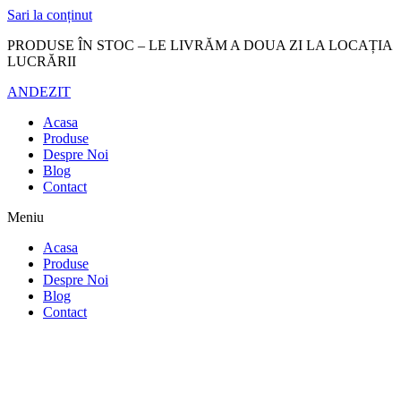
Sari la conținut
PRODUSE ÎN STOC – LE LIVRĂM A DOUA ZI LA LOCAȚIA
LUCRĂRII
ANDEZIT
Acasa
Produse
Despre Noi
Blog
Contact
Meniu
Acasa
Produse
Despre Noi
Blog
Contact