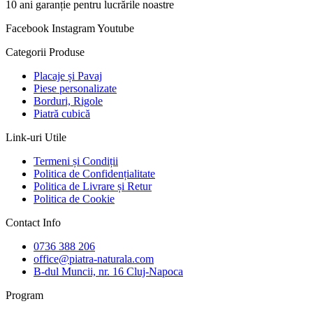
10 ani garanție pentru lucrările noastre
Facebook
Instagram
Youtube
Categorii Produse
Placaje și Pavaj
Piese personalizate
Borduri, Rigole
Piatră cubică
Link-uri Utile
Termeni și Condiții
Politica de Confidențialitate
Politica de Livrare și Retur
Politica de Cookie
Contact Info
0736 388 206
office@piatra-naturala.com
B-dul Muncii, nr. 16 Cluj-Napoca
Program