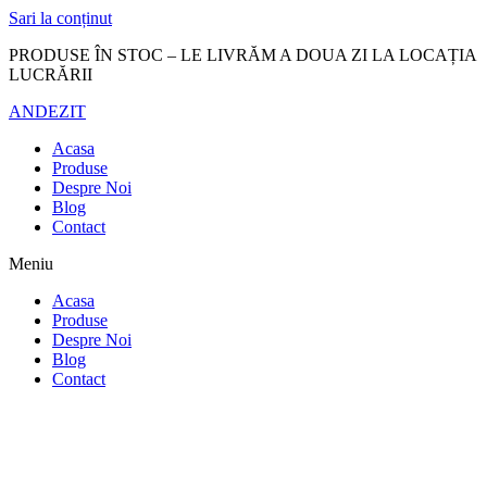
Sari la conținut
PRODUSE ÎN STOC – LE LIVRĂM A DOUA ZI LA LOCAȚIA
LUCRĂRII
ANDEZIT
Acasa
Produse
Despre Noi
Blog
Contact
Meniu
Acasa
Produse
Despre Noi
Blog
Contact