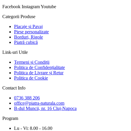
Facebook
Instagram
Youtube
Categorii Produse
Placaje și Pavaj
Piese personalizate
Borduri, Rigole
Piatră cubică
Link-uri Utile
Termeni și Condiții
Politica de Confidențialitate
Politica de Livrare și Retur
Politica de Cookie
Contact Info
0736 388 206
office@piatra-naturala.com
B-dul Muncii, nr. 16 Cluj-Napoca
Program
Lu - Vi: 8.00 - 16.00