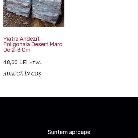
Piatra Andezit
Poligonala Desert Maro
De 2-3 Cm
48,00
LEI
+TVA
ADAUGĂ ÎN COȘ
Suntem aproape