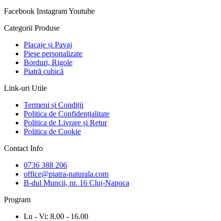
Facebook
Instagram
Youtube
Categorii Produse
Placaje și Pavaj
Piese personalizate
Borduri, Rigole
Piatră cubică
Link-uri Utile
Termeni și Condiții
Politica de Confidențialitate
Politica de Livrare și Retur
Politica de Cookie
Contact Info
0736 388 206
office@piatra-naturala.com
B-dul Muncii, nr. 16 Cluj-Napoca
Program
Lu - Vi: 8.00 - 16.00