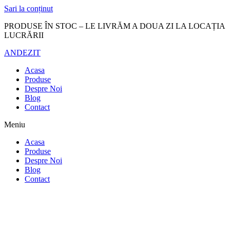
Sari la conținut
PRODUSE ÎN STOC – LE LIVRĂM A DOUA ZI LA LOCAȚIA
LUCRĂRII
ANDEZIT
Acasa
Produse
Despre Noi
Blog
Contact
Meniu
Acasa
Produse
Despre Noi
Blog
Contact