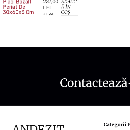
237,00
ADAUG
Placi Bazalt
Ă ÎN
Periat De
LEI
COȘ
30x60x3 Cm
+TVA
Contactează-
Categorii 
ANDEZIT