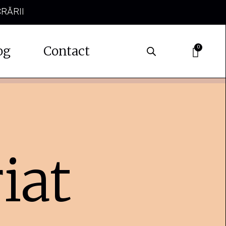
CRĂRII
og
Contact
0
iat