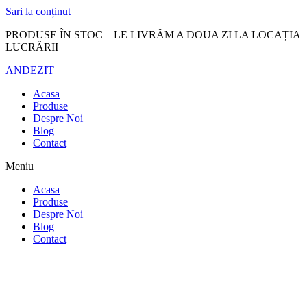
Sari la conținut
PRODUSE ÎN STOC – LE LIVRĂM A DOUA ZI LA LOCAȚIA
LUCRĂRII
ANDEZIT
Acasa
Produse
Despre Noi
Blog
Contact
Meniu
Acasa
Produse
Despre Noi
Blog
Contact