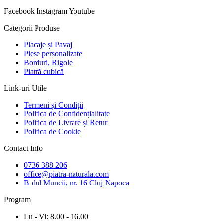
Facebook
Instagram
Youtube
Categorii Produse
Placaje și Pavaj
Piese personalizate
Borduri, Rigole
Piatră cubică
Link-uri Utile
Termeni și Condiții
Politica de Confidențialitate
Politica de Livrare și Retur
Politica de Cookie
Contact Info
0736 388 206
office@piatra-naturala.com
B-dul Muncii, nr. 16 Cluj-Napoca
Program
Lu - Vi: 8.00 - 16.00