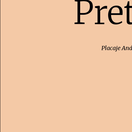
Pre
Placaje And