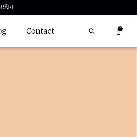
CRĂRII
og
Contact
0