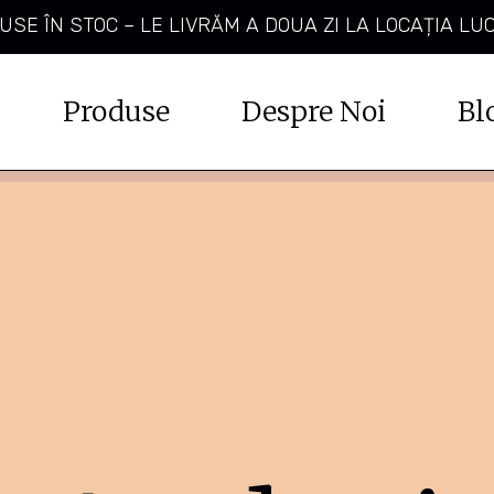
SE ÎN STOC – LE LIVRĂM A DOUA ZI LA LOCAȚIA LU
Produse
Despre Noi
Bl