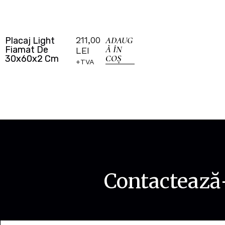
211,00
ADAUG
Placaj Light
Ă ÎN
Fiamat De
LEI
COȘ
30x60x2 Cm
+TVA
Contactează-