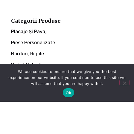
Categorii Produse
Placaje Și Pavaj
Piese Personalizate
Borduri, Rigole
Piatră Cubică
We use cookies to ensure that we give you the best
experience on our website. If you continue to use this site we
will assume that you are happy with it.
Ok
Link-uri Utile
Termeni Și Condiții
Politica De Confidențialitate
Politica De Livrare Și Retur