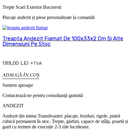
Trepte Scari Exterior Bucuresti
Placaje andezit și piese personalizate la comandă
Treapta Andezit Fiamat De 100x33x2 Cm Si Alte
Dimensiuni Pe Stoc
189,00
LEI
+TVA
ADAUGĂ ÎN COȘ
Suntem aproape
Contactează-ne pentru consultanță gratuită
ANDEZIT
Andezit din inima Transilvaniei: placaje, borduri, rigole, piatră
cubică permanent în stoc. Trepte, glafuri, capace de stâlp, poartă și
gard cu termen de execuție 2-3 zile lucrătoare.