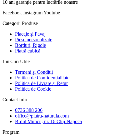
10 ani garanție pentru lucrările noastre
Facebook
Instagram
Youtube
Categorii Produse
Placaje și Pavaj
Piese personalizate
Borduri, Rigole
Piatră cubică
Link-uri Utile
Termeni și Condiții
Politica de Confidențialitate
Politica de Livrare și Retur
Politica de Cookie
Contact Info
0736 388 206
office@piatra-naturala.com
B-dul Muncii, nr. 16 Cluj-Napoca
Program