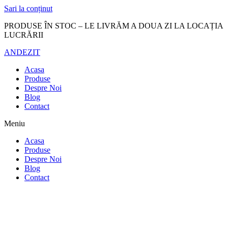
Sari la conținut
PRODUSE ÎN STOC – LE LIVRĂM A DOUA ZI LA LOCAȚIA
LUCRĂRII
ANDEZIT
Acasa
Produse
Despre Noi
Blog
Contact
Meniu
Acasa
Produse
Despre Noi
Blog
Contact