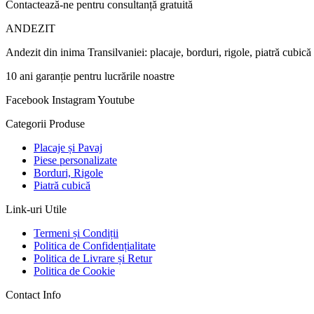
Contactează-ne pentru consultanță gratuită
ANDEZIT
Andezit din inima Transilvaniei: placaje, borduri, rigole, piatră cubică
10 ani garanție pentru lucrările noastre
Facebook
Instagram
Youtube
Categorii Produse
Placaje și Pavaj
Piese personalizate
Borduri, Rigole
Piatră cubică
Link-uri Utile
Termeni și Condiții
Politica de Confidențialitate
Politica de Livrare și Retur
Politica de Cookie
Contact Info