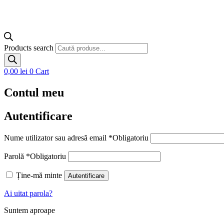
Products search
0,00
lei
0
Cart
Contul meu
Autentificare
Nume utilizator sau adresă email
*
Obligatoriu
Parolă
*
Obligatoriu
Ține-mă minte
Autentificare
Ai uitat parola?
Suntem aproape