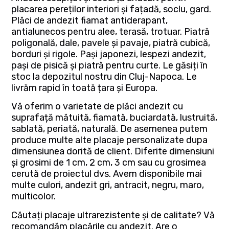
placarea pereților interiori și fațadă, soclu, gard.
Plăci de andezit fiamat antiderapant,
antialunecos pentru alee, terasă, trotuar. Piatră
poligonală, dale, pavele și pavaje, piatră cubică,
borduri și rigole. Pași japonezi, lespezi andezit,
pași de pisică și piatră pentru curte. Le găsiți în
stoc la depozitul nostru din Cluj-Napoca. Le
livrăm rapid în toată țara și Europa.
Vă oferim o varietate de plăci andezit cu
suprafață mătuită, fiamată, buciardată, lustruită,
sablată, periată, naturală. De asemenea putem
produce multe alte placaje personalizate dupa
dimensiunea dorită de client. Diferite dimensiuni
și grosimi de 1 cm, 2 cm, 3 cm sau cu grosimea
cerută de proiectul dvs. Avem disponibile mai
multe culori, andezit gri, antracit, negru, maro,
multicolor.
Căutați placaje ultrarezistente și de calitate? Vă
recomandăm placările cu andezit. Are o