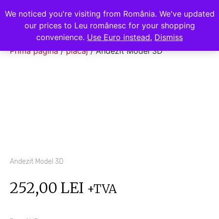
ANDEZIT
We noticed you're visiting from România. We've updated
0
our prices to Leu românesc for your shopping
convenience.
Use Euro instead.
Dismiss
Prima pagină
/
placaj
/ Andezit Model 3D
Andezit Model 3D
252,00
LEI
+TVA