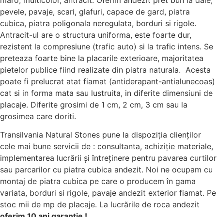
pevele, pavaje, scari, glafuri, capace de gard, piatra
cubica, piatra poligonala neregulata, borduri si rigole.
Antracit-ul are o structura uniforma, este foarte dur,
rezistent la compresiune (trafic auto) si la trafic intens. Se
preteaza foarte bine la placarile exterioare, majoritatea
pietelor publice fiind realizate din piatra naturala. Acesta
poate fi prelucrat atat fiamat (antiderapant-antialunecoas)
cat si in forma mata sau lustruita, in diferite dimensiuni de
placaje. Diferite grosimi de 1 cm, 2 cm, 3 cm sau la
grosimea care doriti.
Transilvania Natural Stones pune la dispoziția clienților
cele mai bune servicii de : consultanta, achiziție materiale,
implementarea lucrării și întreținere pentru pavarea curtilor
sau parcarilor cu piatra cubica andezit. Noi ne ocupam cu
montaj de piatra cubica pe care o producem în gama
variata, borduri si rigole, pavaje andezit exterior fiamat. Pe
stoc mii de mp de placaje. La lucrările de roca andezit
oferim 10 ani garantie !