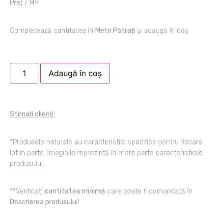
Preț / MP
Completează cantitatea în
Metri Pătrați
și adaugă în coș
Adaugă în coș
Stimați clienți:
*Produsele naturale au caracteristici specifice pentru fiecare
lot în parte. Imaginile reprezintă în mare parte caracteristicile
produsului.
**Verificați
cantitatea minimă
care poate fi comandată în
Descrierea produsului
!