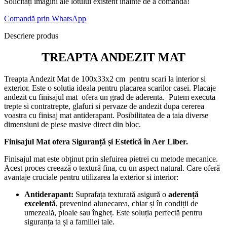
Solicitați imagini ale lotului existent înainte de a comanda!
Comandă prin WhatsApp
Descriere produs
TREAPTA ANDEZIT MAT
Treapta Andezit Mat de 100x33x2 cm pentru scari la interior si
exterior. Este o solutia ideala pentru placarea scarilor casei. Placaje
andezit cu finisajul mat ofera un grad de aderenta. Putem executa
trepte si contratrepte, glafuri si pervaze de andezit dupa cererea
voastra cu finisaj mat antiderapant. Posibilitatea de a taia diverse
dimensiuni de piese masive direct din bloc.
Finisajul Mat ofera Siguranță și Estetică în Aer Liber.
Finisajul mat este obținut prin slefuirea pietrei cu metode mecanice.
Acest proces creează o textură fina, cu un aspect natural. Care oferă
avantaje cruciale pentru utilizarea la exterior si interior:
Antiderapant:
Suprafața texturată asigură o
aderență
excelentă
, prevenind alunecarea, chiar și în condiții de
umezeală, ploaie sau îngheț. Este soluția perfectă pentru
siguranța ta și a familiei tale.