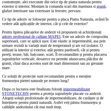
contratrepte, alei executate din orice tip de piatra naturala pentru
exterior si interior. Montam la comanda scari din marmura si
granit
,
glafuri interioare sau exterioare la ferestre, pervaze.
Ce tip de adeziv se folosește pentru a placa Piatra Naturala, având în
vedere atât aplicațiile de interior, cât și cele de exterior?
Pentru lipirea plăcajelor de andezit vă propunem să achiziționați
adeziv profesional de calitate MAPEI
. Este un adeziv de compozitia
superioară, care se aplică ușor. Este elastic și impermeabil, asa prin
urmare rezistă la variații mari de temperatură și are rol izolator. O
utilizati la interior și exterior, atât pentru pardoseli, cât și pentru
pereți, terase, băi, balcoane, scari. Îl recomandăm și pentru placarea
suprafețelor verticale, deoarece nu permite alunecarea plăcilor de
granit, chiar daca acestea sunt de mari dimensiuni sau au greutate
mare.
Ce soluții de protecție sunt recomandate pentru a menține
frumusețea pietrei naturale pe termen lung?
Dupa ce lucrarea este finalizata folosiți
impermeabilizant
STONETECHN
pentru a proteja suprafețele placate cu andezit.
Alegeți soluții profesionale de impermeabilizare, de curățare și de
întreținere pentru piatră naturală. Astfel veți păstra frumusețea și
calitățile andezitului cât mai mult timp.