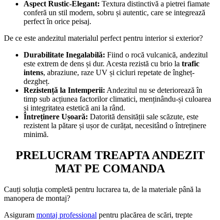
Aspect Rustic-Elegant:
Textura distinctivă a pietrei fiamate
conferă un stil modern, sobru și autentic, care se integrează
perfect în orice peisaj.
De ce este andezitul materialul perfect pentru interior si exterior?
Durabilitate Inegalabilă:
Fiind o rocă vulcanică, andezitul
este extrem de dens și dur. Acesta rezistă cu brio la
trafic
intens
, abraziune, raze UV și cicluri repetate de îngheț-
dezgheț.
Rezistență la Intemperii:
Andezitul nu se deteriorează în
timp sub acțiunea factorilor climatici, menținându-și culoarea
și integritatea estetică ani la rând.
Întreținere Ușoară:
Datorită densității sale scăzute, este
rezistent la pătare și ușor de curățat, necesitând o întreținere
minimă.
PRELUCRAM TREAPTA ANDEZIT
MAT PE COMANDA
Cauți soluția completă pentru lucrarea ta, de la materiale până la
manopera de montaj?
Asiguram
montaj professional
pentru placărea de scări, trepte