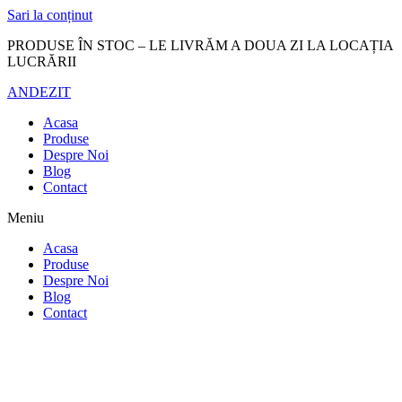
Sari la conținut
PRODUSE ÎN STOC – LE LIVRĂM A DOUA ZI LA LOCAȚIA
LUCRĂRII
ANDEZIT
Acasa
Produse
Despre Noi
Blog
Contact
Meniu
Acasa
Produse
Despre Noi
Blog
Contact