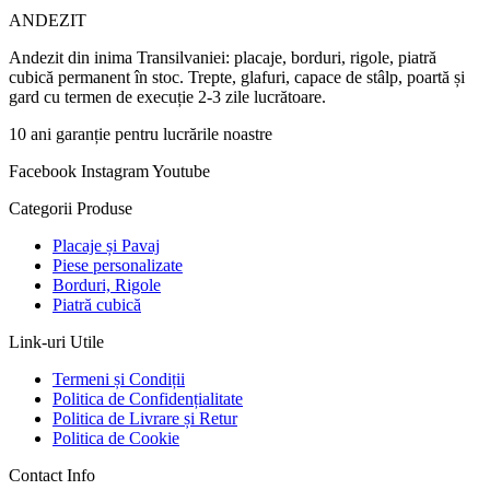
ANDEZIT
Andezit din inima Transilvaniei: placaje, borduri, rigole, piatră
cubică permanent în stoc. Trepte, glafuri, capace de stâlp, poartă și
gard cu termen de execuție 2-3 zile lucrătoare.
10 ani garanție pentru lucrările noastre
Facebook
Instagram
Youtube
Categorii Produse
Placaje și Pavaj
Piese personalizate
Borduri, Rigole
Piatră cubică
Link-uri Utile
Termeni și Condiții
Politica de Confidențialitate
Politica de Livrare și Retur
Politica de Cookie
Contact Info