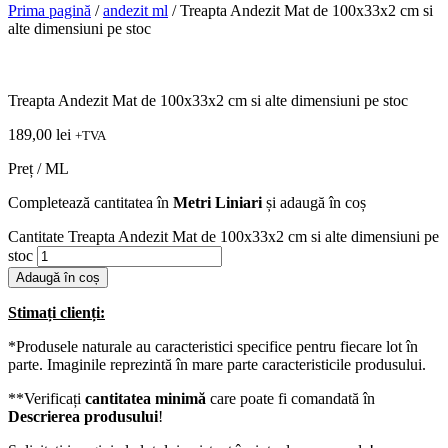
Prima pagină
/
andezit ml
/ Treapta Andezit Mat de 100x33x2 cm si
alte dimensiuni pe stoc
Treapta Andezit Mat de 100x33x2 cm si alte dimensiuni pe stoc
189,00
lei
+TVA
Preț / ML
Completează cantitatea în
Metri Liniari
și adaugă în coș
Cantitate Treapta Andezit Mat de 100x33x2 cm si alte dimensiuni pe
stoc
Adaugă în coș
Stimați clienți:
*Produsele naturale au caracteristici specifice pentru fiecare lot în
parte. Imaginile reprezintă în mare parte caracteristicile produsului.
**Verificați
cantitatea minimă
care poate fi comandată în
Descrierea produsului
!