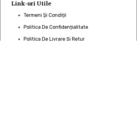
Link-uri Utile
Termeni Și Condiții
Politica De Confidențialitate
Politica De Livrare Și Retur
Politica De Cookie
Contact Info
0736 388 206
Office@piatra-Naturala.com
B-Dul Muncii, Nr. 16 Cluj-Napoca