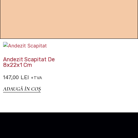
Andezit Scapitat De
8x22x1 Cm
147,00
LEI
+TVA
ADAUGĂ ÎN COȘ