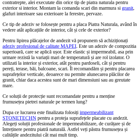
contratrepte, alei executate din orice tip de piatra naturala pentru
exterior si interior. Montam la comanda scari din marmura si
granit
,
glafuri interioare sau exterioare la ferestre, pervaze.
Ce tip de adeziv se folosește pentru a placa Piatra Naturala, având în
vedere atât aplicațiile de interior, cât și cele de exterior?
Pentru lipirea plăcajelor de andezit vă propunem să achiziționați
adeziv profesional de calitate MAPEI
. Este un adeziv de compozitia
superioară, care se aplică ușor. Este elastic și impermeabil, asa prin
urmare rezistă la variații mari de temperatură și are rol izolator. O
utilizati la interior și exterior, atât pentru pardoseli, cât și pentru
pereți, terase, băi, balcoane, scari. Îl recomandăm și pentru placarea
suprafețelor verticale, deoarece nu permite alunecarea plăcilor de
granit, chiar daca acestea sunt de mari dimensiuni sau au greutate
mare.
Ce soluții de protecție sunt recomandate pentru a menține
frumusețea pietrei naturale pe termen lung?
Dupa ce lucrarea este finalizata folosiți
impermeabilizant
STONETECHN
pentru a proteja suprafețele placate cu andezit.
Alegeți soluții profesionale de impermeabilizare, de curățare și de
întreținere pentru piatră naturală. Astfel veți păstra frumusețea și
calitățile andezitului cât mai mult timp.