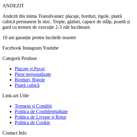
ANDEZIT
Andezit din inima Transilvaniei: placaje, borduri, rigole, piatră
cubică permanent în stoc. Trepte, glafuri, capace de stâlp, poartă și
gard cu termen de execuție 2-3 zile lucrătoare.
10 ani garanție pentru lucrările noastre
Facebook
Instagram
Youtube
Categorii Produse
Placaje și Pavaj
Piese personalizate
Borduri, Rigole
Piatră cubică
Link-uri Utile
Termeni și Condiții
Politica de Confidențialitate
Politica de Livrare și Retur
Politica de Cookie
Contact Info