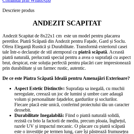
Comandă prin WhatsApp
Descriere produs
ANDEZIT SCAPITAT
Andezit Scapitat de 8x22x1 cm este un model pentru placarea
peretilor. Piatră Scăpată din Andezit pentru Fațade, Gard și Soclu.
Ofera Eleganță Rustică și Durabilitate. Transformă exteriorul casei
tale într-o declarație de stil atemporal cu
piatră scăpată
. Această
piatră naturală, prelucrată special pentru a avea o suprafață cu aspect
brut, despicat, este soluția perfectă pentru placări care impresionează
prin durabilitate și un farmec rustic, autentic.
De ce este Piatra Scăpată Ideală pentru Amenajări Exterioare?
Aspect Estetic Distinctiv:
Suprafața sa inegală, cu muchii
neregulate, creează un joc de lumini și umbre care adaugă
volum și personalitate fațadelor, gardurilor și soclurilor.
Fiecare placă este unică, conferind proiectului tău un caracter
deosebit.
Durabilitate Inegalabilă:
Fiind o piatră naturală solidă,
rezistă cu brio la factorii de mediu, precum ploaia, înghețul,
razele UV și impactul mecanic. O placare cu piatră scăpată
este o investiție pe termen lung, care își păstrează frumusețea