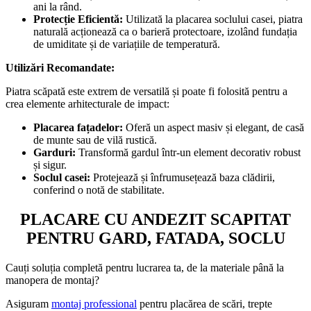
ani la rând.
Protecție Eficientă:
Utilizată la placarea soclului casei, piatra
naturală acționează ca o barieră protectoare, izolând fundația
de umiditate și de variațiile de temperatură.
Utilizări Recomandate:
Piatra scăpată este extrem de versatilă și poate fi folosită pentru a
crea elemente arhitecturale de impact:
Placarea fațadelor:
Oferă un aspect masiv și elegant, de casă
de munte sau de vilă rustică.
Garduri:
Transformă gardul într-un element decorativ robust
și sigur.
Soclul casei:
Protejează și înfrumusețează baza clădirii,
conferind o notă de stabilitate.
PLACARE CU ANDEZIT SCAPITAT
PENTRU GARD, FATADA, SOCLU
Cauți soluția completă pentru lucrarea ta, de la materiale până la
manopera de montaj?
Asiguram
montaj professional
pentru placărea de scări, trepte