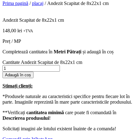
Prima pagină
/
placaj
/ Andezit Scapitat de 8x22x1 cm
Andezit Scapitat de 8x22x1 cm
148,00
lei
+TVA
Preț / MP
Completează cantitatea în
Metri Pătrați
și adaugă în coș
Cantitate Andezit Scapitat de 8x22x1 cm
Adaugă în coș
Stimați clienți:
*Produsele naturale au caracteristici specifice pentru fiecare lot în
parte. Imaginile reprezintă în mare parte caracteristicile produsului.
**Verificați
cantitatea minimă
care poate fi comandată în
Descrierea produsului
!
Solicitați imagini ale lotului existent înainte de a comanda!