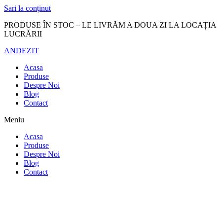
Sari la conținut
PRODUSE ÎN STOC – LE LIVRĂM A DOUA ZI LA LOCAȚIA
LUCRĂRII
ANDEZIT
Acasa
Produse
Despre Noi
Blog
Contact
Meniu
Acasa
Produse
Despre Noi
Blog
Contact